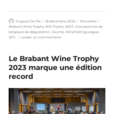
Auteur
Publié
Catégories
Étiquet
Hugues De Pra
18 décembre 2024
Nouvelles
le
Brabant Wine Trophy
,
BW Trophy
,
BWT
,
championnat de
belgique de dégustation
,
Jauche
,
WineTastingLeague
,
sur
WTL
Laisser un commentaire
BW
Trophy
2024:
Le Brabant Wine Trophy
100
inscrits
2023 marque une édition
et
record
un
triplé
historique