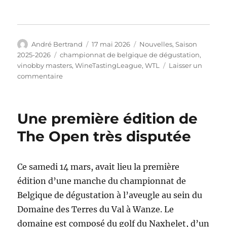
Auteur
Publié
Catégories
André Bertrand
17 mai 2026
Nouvelles
,
Saison
le
Étiquettes
2025-2026
championnat de belgique de dégustation
,
vinobby masters
,
WineTastingLeague
,
WTL
Laisser un
sur
commentaire
Vinobby
Masters
2026
Une première édition de
:
la
The Open très disputée
manche
qu’il
ne
Ce samedi 14 mars, avait lieu la première
fallait
édition d’une manche du championnat de
pas
manquer
Belgique de dégustation à l’aveugle au sein du
pour
Domaine des Terres du Val à Wanze. Le
accéder
domaine est composé du golf du Naxhelet, d’un
à