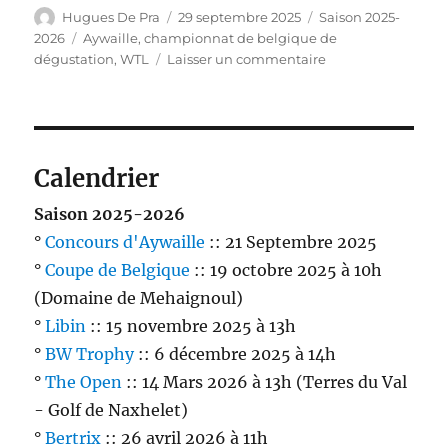
Auteur
Publié
Catégories
Hugues De Pra
29 septembre 2025
Saison 2025-
le
Étiquettes
2026
Aywaille
,
championnat de belgique de
sur
dégustation
,
WTL
Laisser un commentaire
Résultats
de
la
première
manche:
Calendrier
salon
du
Saison 2025-2026
Palais
°
Concours d'Aywaille
:: 21 Septembre 2025
à
°
Coupe de Belgique
:: 19 octobre 2025 à 10h
Aywaille
(Domaine de Mehaignoul)
°
Libin
:: 15 novembre 2025 à 13h
°
BW Trophy
:: 6 décembre 2025 à 14h
°
The Open
:: 14 Mars 2026 à 13h (Terres du Val
- Golf de Naxhelet)
°
Bertrix
:: 26 avril 2026 à 11h