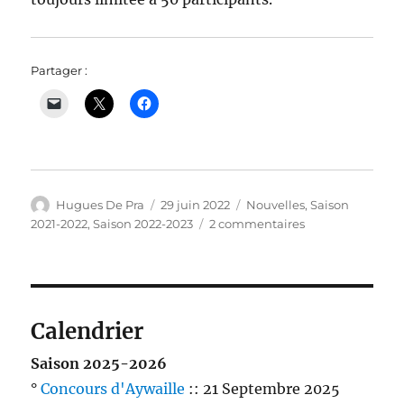
Partager :
Auteur
Publié
Catégories
Hugues De Pra
29 juin 2022
Nouvelles
,
Saison
le
sur
2021-2022
,
Saison 2022-2023
2 commentaires
Un
fin
de
championnat
sur
Calendrier
les
chapeaux
Saison 2025-2026
de
°
Concours d'Aywaille
:: 21 Septembre 2025
roues