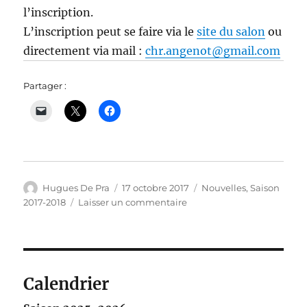
l’inscription.
L’inscription peut se faire via le
site du salon
ou
directement via mail :
chr.angenot@gmail.com
Partager :
Auteur
Publié
Catégories
Hugues De Pra
17 octobre 2017
Nouvelles
,
Saison
le
sur
2017-2018
Laisser un commentaire
Concours
de
Verviers
–
17
Calendrier
Février
2018