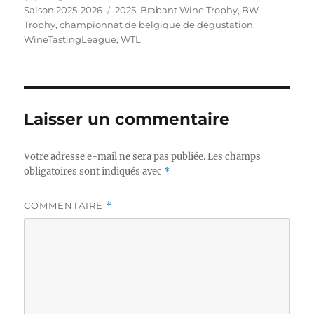
le
Étiquettes
Saison 2025-2026
2025
,
Brabant Wine Trophy
,
BW
Trophy
,
championnat de belgique de dégustation
,
WineTastingLeague
,
WTL
Laisser un commentaire
Votre adresse e-mail ne sera pas publiée.
Les champs
obligatoires sont indiqués avec
*
COMMENTAIRE
*