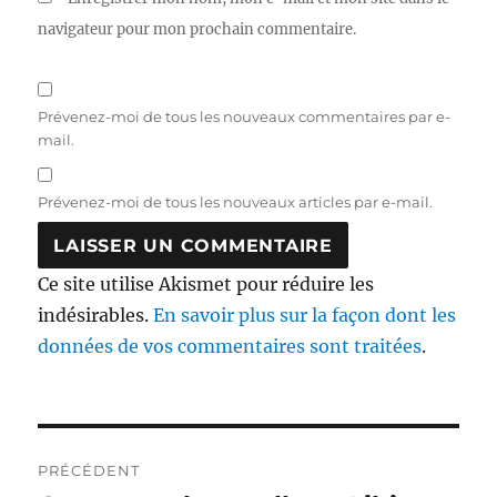
navigateur pour mon prochain commentaire.
Prévenez-moi de tous les nouveaux commentaires par e-
mail.
Prévenez-moi de tous les nouveaux articles par e-mail.
Ce site utilise Akismet pour réduire les
indésirables.
En savoir plus sur la façon dont les
données de vos commentaires sont traitées
.
Navigation
PRÉCÉDENT
de