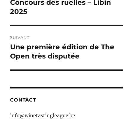
Concours des ruelles – Libin
Publication
précédente :
2025
l’article
SUIVANT
Une première édition de The
Publication
suivante :
Open très disputée
CONTACT
info@winetastingleague.be