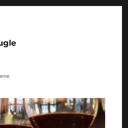
ugle
 fame