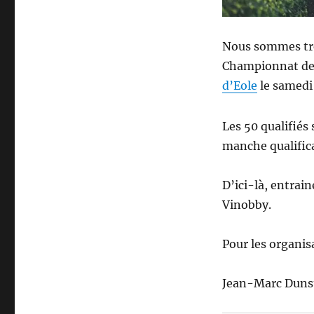
du
championnat
de
Nous sommes trè
Belgique
Championnat de 
de
d’Eole
le samedi 
dégustation
de
vin
Les 50 qualifiés 
à
manche qualifica
l’aveugle
2022
–
D’ici-là, entrai
2023
Vinobby.
Pour les organis
Jean-Marc Dunst