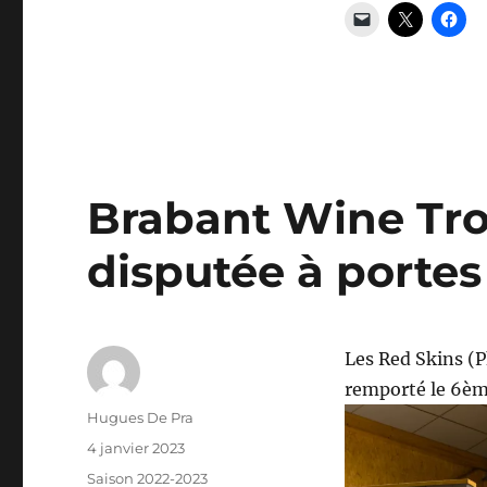
Brabant Wine Tro
disputée à porte
Les Red Skins (P
remporté le 6è
Auteur
Hugues De Pra
Publié
4 janvier 2023
le
Catégories
Saison 2022-2023