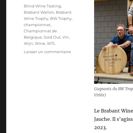
Étiquettes
Blind Wine Tasting
,
Brabant Wallon
,
Brabant
Wine Trophy
,
BW Trophy
,
championnat
,
Championnat de
Belgique
,
Sold Out
,
Vin
,
Wijn
,
Wine
,
WTL
sur
Laisser un commentaire
Brabant
Wine
Trophy:
une
manche
très
Gagnants du BW Troph
disputée
Virlée)
à
portes
Le Brabant Wine
fermées
Jauche. Il s’agiss
2023.