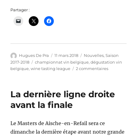
Partager :
Auteur
Publié
Catégories
Hugues De Pra
11 mars 2018
Nouvelles
,
Saison
le
Étiquettes
2017-2018
championnat vin belgique
,
dégustation vin
sur
belgique
,
wine tasting league
2 commentaires
Classement
du
premier
La dernière ligne droite
championnat
de
avant la finale
Belgique
de
dégustation
Le Masters de Aische-en-Refail sera ce
de
dimanche la dernière étape avant notre grande
vin