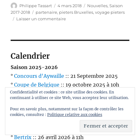
Auteur
Publié
Catégories
Philippe Tassart
4 mars 2018
Nouvelles
,
Saison
le
Étiquettes
2017-2018
partenaire
,
pieters Bruxelles
,
voyage pieters
sur
Laisser un commentaire
Agence
de
voyages
Pieters
::
Calendrier
Un
nouveau
Saison 2025-2026
partenaire
°
Concours d'Aywaille
:: 21 Septembre 2025
très
°
Coupe de Belgique
:: 19 octobre 2025 à 10h
généreux
!
Confidentialité et cookies : ce site utilise des cookies. En
(Domaine de Mehaignoul)
continuant à utiliser ce site Web, vous acceptez leur utilisation.
°
Libin
:: 15 novembre 2025 à 13h
Pour en savoir plus, notamment sur la façon de contrôler les
°
BW Trophy
:: 6 décembre 2025 à 14h
cookies, consultez :
Politique relative aux cookies
°
The Open
:: 14 Mars 2026 à 13h (Terres du Val
- Golf de Naxhelet)
°
Bertrix
:: 26 avril 2026 à 11h