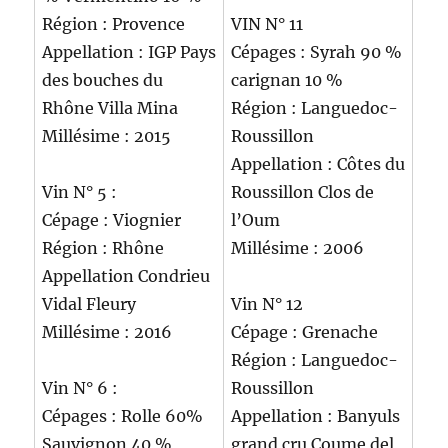
Région : Provence
VIN N° 11
Appellation : IGP Pays
Cépages : Syrah 90 %
des bouches du
carignan 10 %
Rhône Villa Mina
Région : Languedoc-
Millésime : 2015
Roussillon
Appellation : Côtes du
Vin N° 5 :
Roussillon Clos de
Cépage : Viognier
l’Oum
Région : Rhône
Millésime : 2006
Appellation Condrieu
Vidal Fleury
Vin N° 12
Millésime : 2016
Cépage : Grenache
Région : Languedoc-
Vin N° 6 :
Roussillon
Cépages : Rolle 60%
Appellation : Banyuls
Sauvignon 40 %
grand cru Coume del