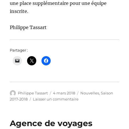
une place supplémentaire pour une équipe
inscrite.
Philippe Tassart
Partager :
Auteur
Publié
Catégories
Philippe Tassart
4 mars 2018
Nouvelles
,
Saison
le
sur
2017-2018
Laisser un commentaire
La
dernière
ligne
Agence de voyages
droite
avant