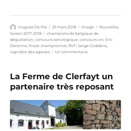
Auteur
Publié
Format
Catégories
Hugues De Pra
25 mars 2018
Image
Nouvelles
,
le
Étiquettes
Saison 2017-2018
champions de belgique de
dégustation
,
concours oenologique
,
concours vin
,
Eric
Derenne
,
finale championnat
,
RVF
,
Serge Coddens
,
sur
vignoble des agaises
Un commentaire
Les
premiers
champions
La Ferme de Clerfayt un
de
Belgique
partenaire très reposant
sont
connus