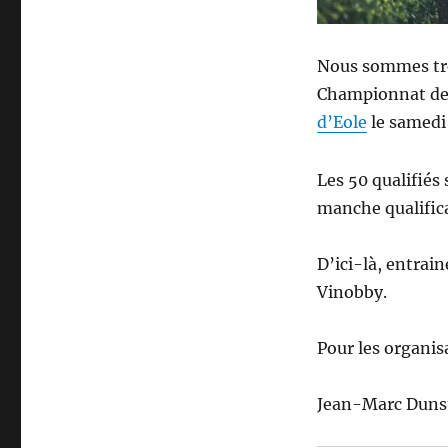
du
championnat
de
Nous sommes trè
Belgique
Championnat de 
de
d’Eole
le samedi 
dégustation
de
vin
Les 50 qualifiés 
à
manche qualifica
l’aveugle
2022
–
D’ici-là, entrai
2023
Vinobby.
Pour les organis
Jean-Marc Dunst