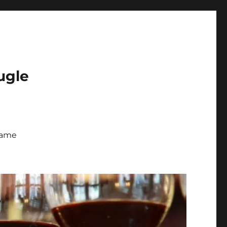
ugle
 fame