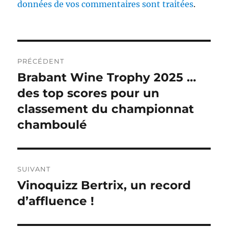
données de vos commentaires sont traitées
.
Navigation
PRÉCÉDENT
de
Brabant Wine Trophy 2025 …
Publication
précédente :
des top scores pour un
l’article
classement du championnat
chamboulé
SUIVANT
Vinoquizz Bertrix, un record
Publication
suivante :
d’affluence !