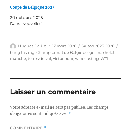
Coupe de Belgique 2025
20 octobre 2025
Dans "Nouvelles"
Auteur
Publié
Catégories
Étiqu
Hugues De Pra
17 mars 2026
Saison 2025-2026
le
bling tasting
,
Championnat de Belgique
,
golf naxhelet
,
manche
,
terres du val
,
victor bour
,
wine tasting
,
WTL
Laisser un commentaire
Votre adresse e-mail ne sera pas publiée.
Les champs
obligatoires sont indiqués avec
*
COMMENTAIRE
*