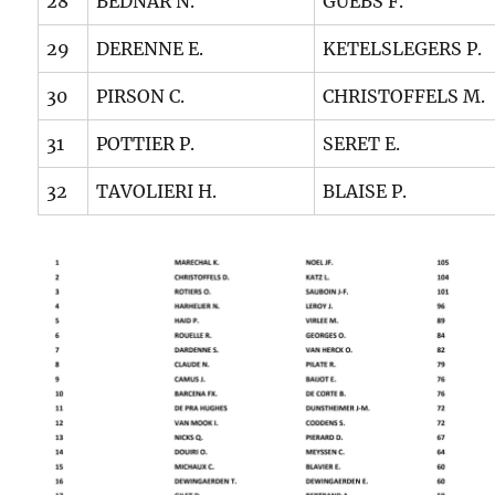
28
BEDNAR N.
GUEBS F.
29
DERENNE E.
KETELSLEGERS P.
30
PIRSON C.
CHRISTOFFELS M.
31
POTTIER P.
SERET E.
32
TAVOLIERI H.
BLAISE P.