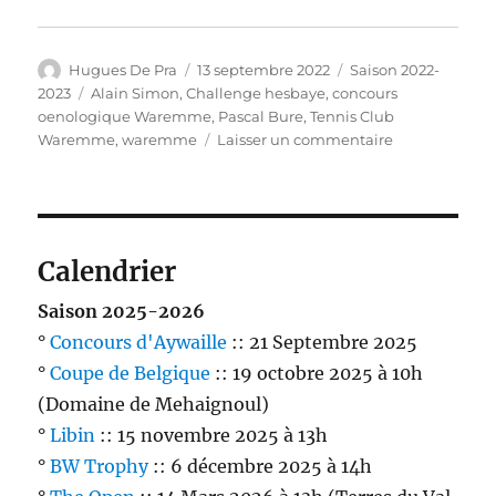
Auteur
Publié
Catégories
Hugues De Pra
13 septembre 2022
Saison 2022-
le
Étiquettes
2023
Alain Simon
,
Challenge hesbaye
,
concours
oenologique Waremme
,
Pascal Bure
,
Tennis Club
sur
Waremme
,
waremme
Laisser un commentaire
Le
Challenge
œnologique
de
Hesbaye
Calendrier
ouvre
la
Saison 2025-2026
saison
°
Concours d'Aywaille
:: 21 Septembre 2025
2022-
°
Coupe de Belgique
:: 19 octobre 2025 à 10h
2023
(Domaine de Mehaignoul)
°
Libin
:: 15 novembre 2025 à 13h
°
BW Trophy
:: 6 décembre 2025 à 14h