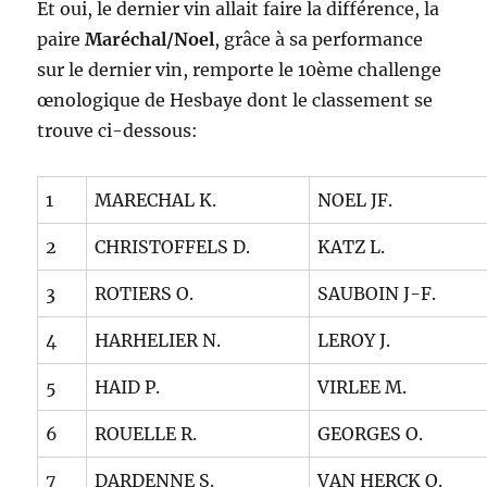
Et oui, le dernier vin allait faire la différence, la
paire
Maréchal/Noel
, grâce à sa performance
sur le dernier vin, remporte le 10ème challenge
œnologique de Hesbaye dont le classement se
trouve ci-dessous:
1
MARECHAL K.
NOEL JF.
2
CHRISTOFFELS D.
KATZ L.
3
ROTIERS O.
SAUBOIN J-F.
4
HARHELIER N.
LEROY J.
5
HAID P.
VIRLEE M.
6
ROUELLE R.
GEORGES O.
7
DARDENNE S.
VAN HERCK O.