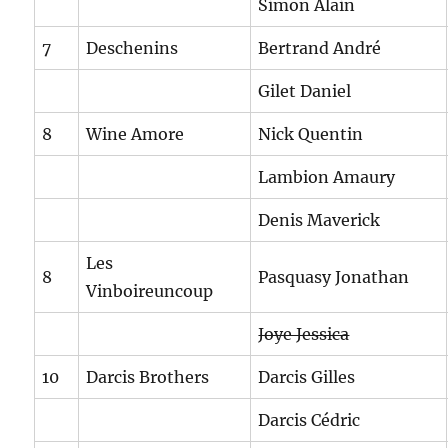
Simon Alain
7
Deschenins
Bertrand André
Gilet Daniel
8
Wine Amore
Nick Quentin
Lambion Amaury
Denis Maverick
Les
8
Pasquasy Jonathan
Vinboireuncoup
Joye Jessica
10
Darcis Brothers
Darcis Gilles
Darcis Cédric