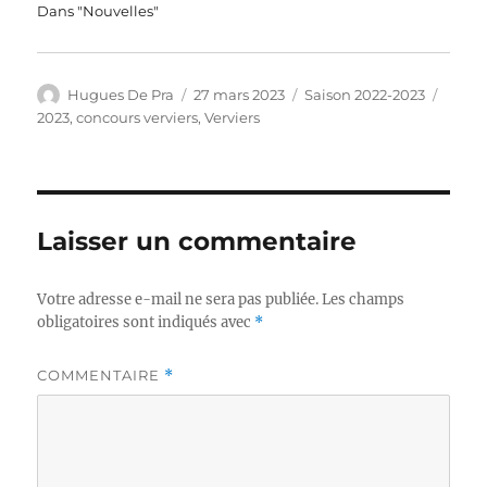
Dans "Nouvelles"
Auteur
Publié
Catégories
Étiqu
Hugues De Pra
27 mars 2023
Saison 2022-2023
le
2023
,
concours verviers
,
Verviers
Laisser un commentaire
Votre adresse e-mail ne sera pas publiée.
Les champs
obligatoires sont indiqués avec
*
COMMENTAIRE
*