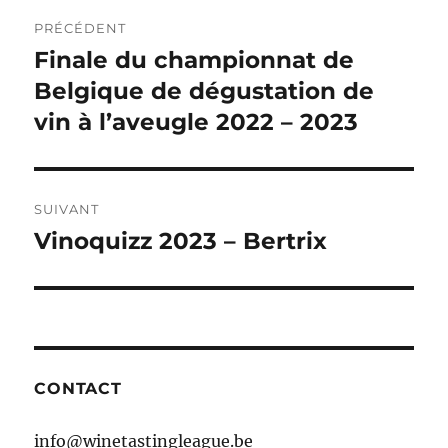
Navigation
PRÉCÉDENT
de
Finale du championnat de
Publication
précédente :
Belgique de dégustation de
l’article
vin à l’aveugle 2022 – 2023
SUIVANT
Vinoquizz 2023 – Bertrix
Publication
suivante :
CONTACT
info@winetastingleague.be