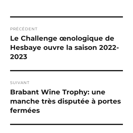
Navigation
PRÉCÉDENT
de
Le Challenge œnologique de
Publication
précédente :
Hesbaye ouvre la saison 2022-
l’article
2023
SUIVANT
Brabant Wine Trophy: une
Publication
suivante :
manche très disputée à portes
fermées