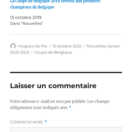
La Coupe de Belgique 2019 revient aux premiers
champions de Belgique
13 octobre 2019
Dans "Nouvelles"
Auteur
Publié
Catégories
Hugues De Pra
12 octobre 2022
Nouvelles
,
Saison
le
Étiquettes
2022-2023
Coupe de Belgique
Laisser un commentaire
Votre adresse e-mail ne sera pas publiée.
Les champs
obligatoires sont indiqués avec
*
COMMENTAIRE
*