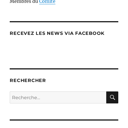
Membres du
Comité
RECEVEZ LES NEWS VIA FACEBOOK
RECHERCHER
RE
Recherche
pour :