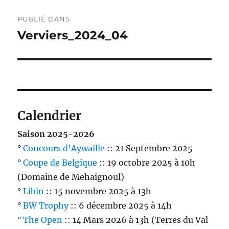
Navigation
PUBLIÉ DANS
de
Verviers_2024_04
l’article
Calendrier
Saison 2025-2026
°
Concours d'Aywaille
:: 21 Septembre 2025
°
Coupe de Belgique
:: 19 octobre 2025 à 10h
(Domaine de Mehaignoul)
°
Libin
:: 15 novembre 2025 à 13h
°
BW Trophy
:: 6 décembre 2025 à 14h
°
The Open
:: 14 Mars 2026 à 13h (Terres du Val