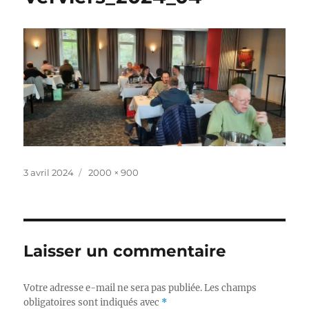
Publié
Taille
3 avril 2024
2000 × 900
le
réelle
Laisser un commentaire
Votre adresse e-mail ne sera pas publiée.
Les champs
obligatoires sont indiqués avec
*