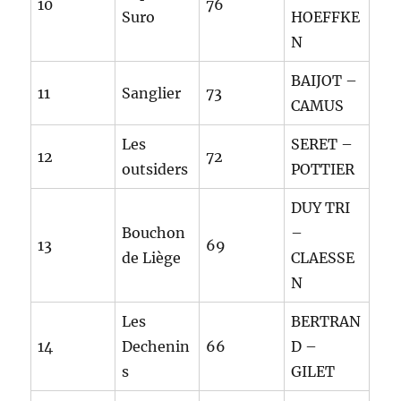
10
76
Suro
HOEFFKE
N
BAIJOT –
11
Sanglier
73
CAMUS
Les
SERET –
12
72
outsiders
POTTIER
DUY TRI
Bouchon
–
13
69
de Liège
CLAESSE
N
Les
BERTRAN
14
Dechenin
66
D –
s
GILET