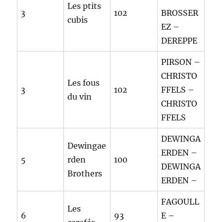
Les ptits
3
102
BROSSER
cubis
EZ –
DEREPPE
PIRSON –
CHRISTO
Les fous
3
102
FFELS –
du vin
CHRISTO
FFELS
DEWINGA
Dewingae
ERDEN –
5
rden
100
DEWINGA
Brothers
ERDEN –
FAGOULL
Les
6
93
E –