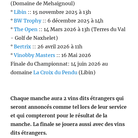
au
(Domaine de Mehaignoul)
concours
°
Libin
:: 15 novembre 2025 à 13h
de
°
BW Trophy
Verviers
:: 6 décembre 2025 à 14h
°
The Open
:: 14 Mars 2026 à 13h (Terres du Val
- Golf de Naxhelet)
°
Bertrix
:: 26 avril 2026 à 11h
°
Vinobby Masters
:: 16 Mai 2026
Finale du Championnat: 14 juin 2026 au
domaine
La Croix du Pendu
(Libin)
Chaque manche aura 2 vins dits étrangers qui
seront annoncés comme tel lors de leur service
et qui compteront pour le résultat de la
manche. La finale se jouera aussi avec des vins
dits étrangers.