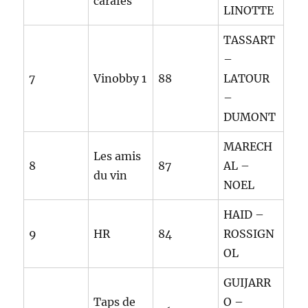
carafés
LINOTTE
TASSART
–
7
Vinobby 1
88
LATOUR
–
DUMONT
MARECH
Les amis
8
87
AL –
du vin
NOEL
HAID –
9
HR
84
ROSSIGN
OL
GUIJARR
Taps de
O –