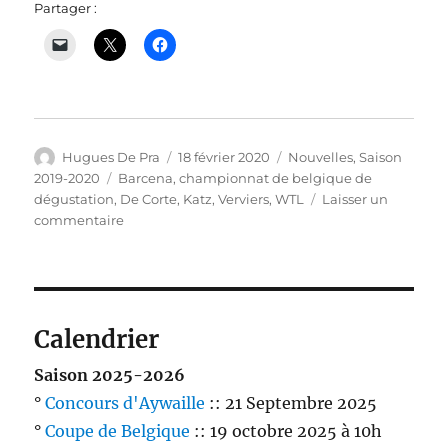
Partager :
Auteur
Publié
Catégories
Hugues De Pra
18 février 2020
Nouvelles
,
Saison
le
Étiquettes
2019-2020
Barcena
,
championnat de belgique de
dégustation
,
De Corte
,
Katz
,
Verviers
,
WTL
Laisser un
sur
commentaire
Les
champions
de
Belgique
en
Calendrier
titre
arrachent
Saison 2025-2026
la
°
Concours d'Aywaille
:: 21 Septembre 2025
1ère
°
Coupe de Belgique
place
:: 19 octobre 2025 à 10h