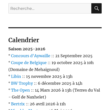
RE
Recherche
pour :
Calendrier
Saison 2025-2026
°
Concours d'Aywaille
:: 21 Septembre 2025
°
Coupe de Belgique
:: 19 octobre 2025 à 10h
(Domaine de Mehaignoul)
°
Libin
:: 15 novembre 2025 à 13h
°
BW Trophy
:: 6 décembre 2025 à 14h
°
The Open
:: 14 Mars 2026 à 13h (Terres du Val
- Golf de Naxhelet)
°
Bertrix
:: 26 avril 2026 à 11h