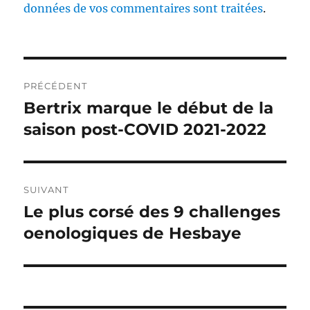
données de vos commentaires sont traitées
.
Navigation
PRÉCÉDENT
de
Bertrix marque le début de la
Publication
précédente :
saison post-COVID 2021-2022
l’article
SUIVANT
Le plus corsé des 9 challenges
Publication
suivante :
oenologiques de Hesbaye