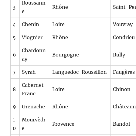
Roussann
3
Rhône
Saint-Pe
e
4
Chenin
Loire
Vouvray
5
Viognier
Rhône
Condrieu
Chardonn
6
Bourgogne
Rully
ay
7
Syrah
Languedoc-Roussillon
Faugères
Cabernet
8
Loire
Chinon
Franc
9
Grenache
Rhône
Châteaun
1
Mourvèdr
Provence
Bandol
0
e