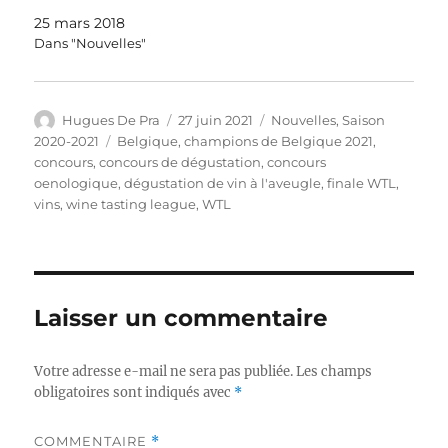
25 mars 2018
Dans "Nouvelles"
Auteur
Publié
Catégories
Hugues De Pra
27 juin 2021
Nouvelles
,
Saison
le
Étiquettes
2020-2021
Belgique
,
champions de Belgique 2021
,
concours
,
concours de dégustation
,
concours
oenologique
,
dégustation de vin à l'aveugle
,
finale WTL
,
vins
,
wine tasting league
,
WTL
Laisser un commentaire
Votre adresse e-mail ne sera pas publiée.
Les champs
obligatoires sont indiqués avec
*
COMMENTAIRE
*