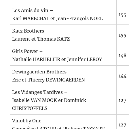
Les Amis du Vin –
155
Karl MARECHAL et Jean-François NOEL
Katz Brothers –
155
Laurent et Thomas KATZ
Girls Power –
148
Nathalie HARHELIER et Jennifer LEROY
Dewingaerden Brothers –
144
Eric et Thierry DEWINGAERDEN
Les Vidanges Tardives –
Isabelle VAN MOOK et Dominick
127
CHRISTOFFELS
Vinobby One –
127
Geneviève LATOUR et Philippe TASSART