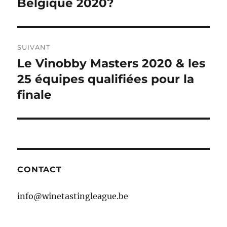
précédente :
Belgique 2020?
l’article
SUIVANT
Le Vinobby Masters 2020 & les
Publication
suivante :
25 équipes qualifiées pour la
finale
CONTACT
info@winetastingleague.be