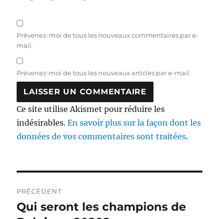
Prévenez-moi de tous les nouveaux commentaires par e-
mail.
Prévenez-moi de tous les nouveaux articles par e-mail.
Ce site utilise Akismet pour réduire les
indésirables.
En savoir plus sur la façon dont les
données de vos commentaires sont traitées
.
Navigation
PRÉCÉDENT
de
Qui seront les champions de
Publication