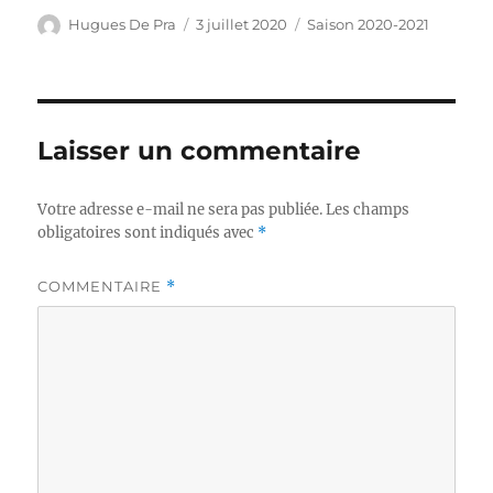
Auteur
Publié
Catégories
Hugues De Pra
3 juillet 2020
Saison 2020-2021
le
Laisser un commentaire
Votre adresse e-mail ne sera pas publiée.
Les champs
obligatoires sont indiqués avec
*
COMMENTAIRE
*