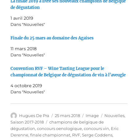
La finale 2019 a livré ses nouveaux champions de Belgique
de dégustation
1 avril 2019
Dans "Nouvelles"
Finale du 25 mars au domaine des Agaises
11 mars 2018
Dans "Nouvelles"
Convention RVF – Wine Tasting League pour le
championnat de Belgique de dégustation de vin à l’aveugle
4 octobre 2019
Dans "Nouvelles"
Auteur
Publié
Format
Catégories
Hugues De Pra
25 mars 2018
Image
Nouvelles
,
le
Étiquettes
Saison 2017-2018
champions de belgique de
dégustation
,
concours oenologique
,
concours vin
,
Eric
Derenne
,
finale championnat
,
RVF
,
Serge Coddens
,