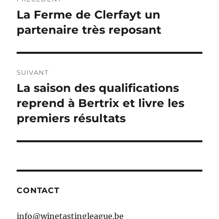
de
La Ferme de Clerfayt un
Publication
précédente :
partenaire très reposant
l’article
SUIVANT
La saison des qualifications
Publication
suivante :
reprend à Bertrix et livre les
premiers résultats
CONTACT
info@winetastingleague.be