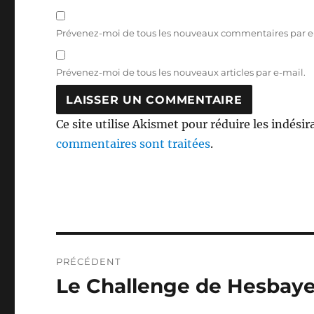
Prévenez-moi de tous les nouveaux commentaires par e
Prévenez-moi de tous les nouveaux articles par e-mail.
Ce site utilise Akismet pour réduire les indésir
commentaires sont traitées
.
Navigation
PRÉCÉDENT
de
Le Challenge de Hesbaye
Publication
précédente :
l’article