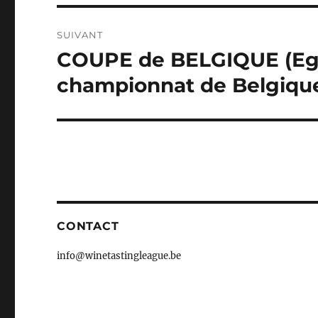
SUIVANT
COUPE de BELGIQUE (Eg
Publication
suivante :
championnat de Belgiqu
CONTACT
info@winetastingleague.be