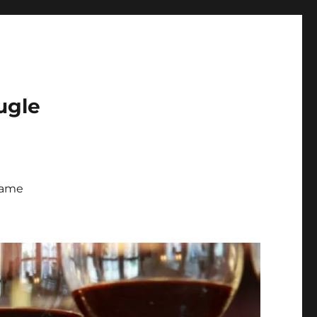
ugle
 fame